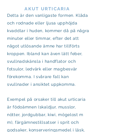
AKUT URTICARIA
Detta är den vanligaste formen. Klåda
och rodnade eller ljusa upphöjda
kvaddlar i huden, kommer då på några
minuter eller timmar, efter det att
något utlösande ämne har tillförts
kroppen. Ibland kan även lätt feber,
svullnadskänsla i handflator och
fotsulor, ledvärk eller magbesvär
förekomma. I svårare fall kan
svullnader i ansiktet uppkomma.
Exempel på orsaker till akut urticaria
är födoämnen (skaldjur, musslor,
nötter, jordgubbar, kiwi, mögelost m
m), färgämnestillsatser i sprit och
godsaker, konserveringsmedel i läsk,