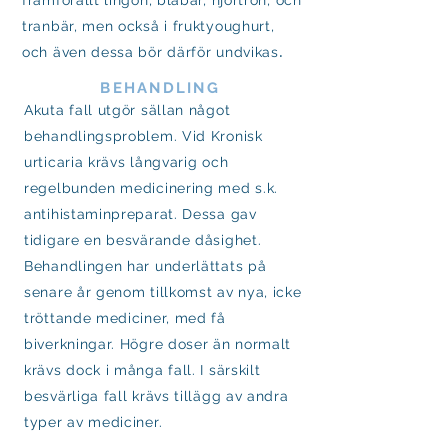
framförallt lingon, blåbär, hjortron, och
tranbär, men också i fruktyoughurt,
.
och även dessa bör därför undvikas
BEHANDLING
Akuta fall utgör sällan något
behandlingsproblem. Vid Kronisk
urticaria krävs långvarig och
regelbunden medicinering med s.k.
antihistaminpreparat. Dessa gav
tidigare en besvärande dåsighet.
Behandlingen har underlättats på
senare år genom tillkomst av nya, icke
tröttande mediciner, med få
biverkningar. Högre doser än normalt
krävs dock i många fall. I särskilt
besvärliga fall krävs tillägg av andra
typer av mediciner.