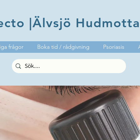
ecto |Älvsjö Hudmott
iga frågor
Boka tid / rådgivning
Psoriasis