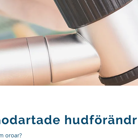
odartade hudförändr
om oroar?