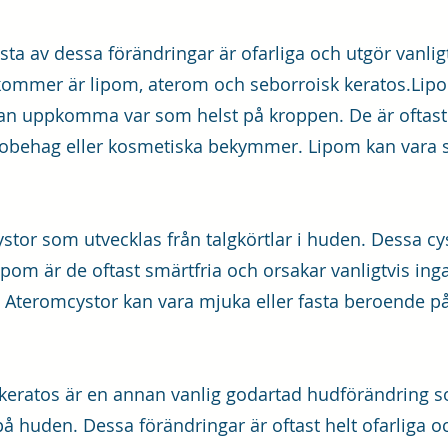
flesta av dessa förändringar är ofarliga och utgör vanli
kommer är lipom, aterom och seborroisk keratos.Lip
an uppkomma var som helst på kroppen. De är oftast 
 obehag eller kosmetiska bekymmer. Lipom kan vara 
tor som utvecklas från talgkörtlar i huden. Dessa cys
lipom är de oftast smärtfria och orsakar vanligtvis in
 Ateromcystor kan vara mjuka eller fasta beroende på
k keratos är en annan vanlig godartad hudförändring
ar på huden. Dessa förändringar är oftast helt ofarlig