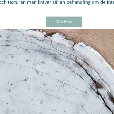
ch texturer, men kräver sällan behandling om de inte i
Click Here