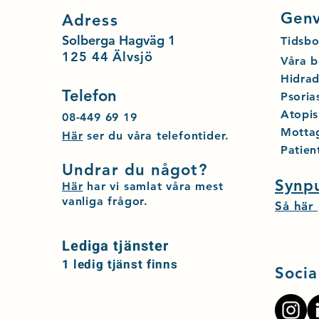
Genv
Adress
Solberga Hagväg 1
T
id
sbo
125 44 Älvsjö
Våra b
Hidrad
Telefon
Psoria
Atopis
08-449 69 19
Mottag
Här
ser du våra telefontider.
Patien
Undrar du något?
Synp
Här
har vi samlat våra mest
vanliga frågor.
Så här 
Lediga tjänster
1 ledig tjänst finns
Socia