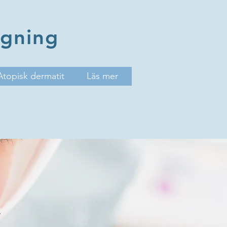
agning
Atopisk dermatit
Läs mer