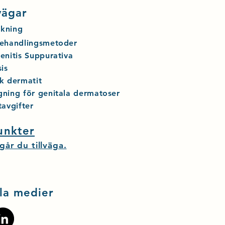
ägar
kning
ehandli
ngsmetoder
enitis Suppurativa
sis
k dermatit
ning för genitala
dermatose
r
tavgifter
unkter
går du tillväga.
la medier